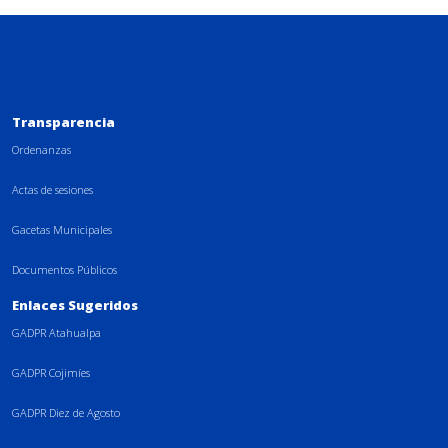
Transparencia
Ordenanzas
Actas de sesiones
Gacetas Municipales
Documentos Públicos
Enlaces Sugeridos
GADPR Atahualpa
GADPR Cojimíes
GADPR Diez de Agosto