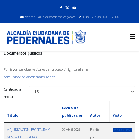
ventanillaunica@pedernales.gob.ec
Lun - Vie 08H00 - 17H00
Documentos públicos
Por favor sus observaciones del proceso dirigirlos al email:
comunicacion@pedernales.gob.ec
Cantidad a
mostrar
Fecha de
Título
publicación
Autor
Visto
ADJUDICACIÓN, ESCRITURA Y
Escrito
09 Abril 2025
Visitas: 495
VENTA DE TERRENOS
por