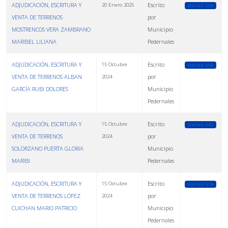
ADJUDICACIÓN, ESCRITURA Y
Escrito
20 Enero 2025
Visitas: 535
VENTA DE TERRENOS
por
MOSTRENCOS VERA ZAMBRANO
Municipio
MARIBEL LILIANA
Pedernales
ADJUDICACIÓN, ESCRITURA Y
Escrito
15 Octubre
Visitas: 563
VENTA DE TERRENOS ALBAN
por
2024
GARCÍA RUBI DOLORES
Municipio
Pedernales
ADJUDICACIÓN, ESCRITURA Y
Escrito
15 Octubre
Visitas: 567
VENTA DE TERRENOS
por
2024
SOLORZANO PUERTA GLORIA
Municipio
MARIBI
Pedernales
ADJUDICACIÓN, ESCRITURA Y
Escrito
15 Octubre
Visitas: 576
VENTA DE TERRENOS LÓPEZ
por
2024
CUICHAN MARIO PATRICIO
Municipio
Pedernales