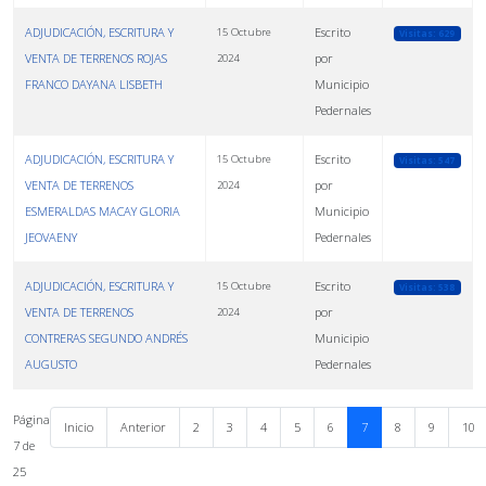
ADJUDICACIÓN, ESCRITURA Y
Escrito
15 Octubre
Visitas: 629
VENTA DE TERRENOS ROJAS
por
2024
FRANCO DAYANA LISBETH
Municipio
Pedernales
ADJUDICACIÓN, ESCRITURA Y
Escrito
15 Octubre
Visitas: 547
VENTA DE TERRENOS
por
2024
ESMERALDAS MACAY GLORIA
Municipio
JEOVAENY
Pedernales
ADJUDICACIÓN, ESCRITURA Y
Escrito
15 Octubre
Visitas: 538
VENTA DE TERRENOS
por
2024
CONTRERAS SEGUNDO ANDRÉS
Municipio
AUGUSTO
Pedernales
Página
Inicio
Anterior
2
3
4
5
6
7
8
9
10
7 de
25