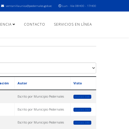
ventanillaunica@pedernales.gob.ec
Lun - Vie 08H00 - 17H00
ENCIA
CONTACTO
SERVICIOS EN LÍNEA
ación
Autor
Visto
Escrito por Municipio Pedernales
Visitas: 345
Escrito por Municipio Pedernales
Visitas: 364
Escrito por Municipio Pedernales
Visitas: 383