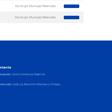
Escrito por Municipio Pedernales
Visitas: 442
Escrito por Municipio Pedernales
Visitas: 430
ntacto
bicación:
Centro Comercial Pedernal.
irección:
Calle Los Ríos entre Machala y Ambato.