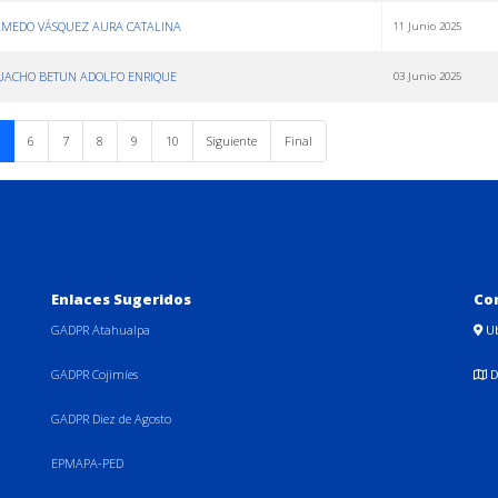
OLMEDO VÁSQUEZ AURA CATALINA
11 Junio 2025
 GUACHO BETUN ADOLFO ENRIQUE
03 Junio 2025
6
7
8
9
10
Siguiente
Final
Enlaces Sugeridos
Co
GADPR Atahualpa
U
GADPR Cojimíes
D
GADPR Diez de Agosto
EPMAPA-PED