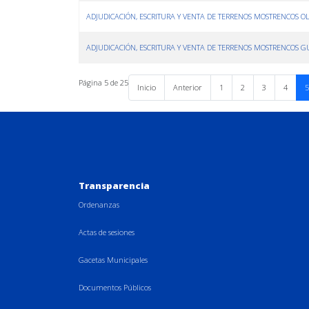
ADJUDICACIÓN, ESCRITURA Y VENTA DE TERRENOS MOSTRENCOS 
ADJUDICACIÓN, ESCRITURA Y VENTA DE TERRENOS MOSTRENCOS
Página 5 de 25
Inicio
Anterior
1
2
3
4
5
Transparencia
Ordenanzas
Actas de sesiones
Gacetas Municipales
Documentos Públicos