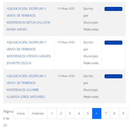
ADJUDICACIÓN, ESCRITURA Y
Escrito
15 Mayo 2025
Visitas: 413
VENTA DE TERRENOS
por
MOSTRENCOS BETUN SALAZAR
Municipio
MARIA NIEVES
Pedernales
ADJUDICACIÓN, ESCRITURA Y
Escrito
15 Mayo 2025
Visitas: 428
VENTA DE TERRENOS
por
MOSTRENCOS ATENCIA GRADOS
Municipio
JEANETTE CECILIA
Pedernales
ADJUDICACIÓN, ESCRITURA Y
Escrito
15 Mayo 2025
Visitas: 404
VENTA DE TERRENOS
por
MOSTRENCOS AGUIRRE
Municipio
ALMEIDA JORGE MEDARDO
Pedernales
Página
Inicio
Anterior
1
2
3
4
5
6
7
8
9
6 de
25