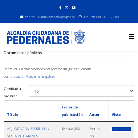
ventanillaunica@pedernales.gob.ec
Lun - Vie 08H00 - 17H00
Documentos públicos
Por favor sus observaciones del proceso dirigirlos al email:
comunicacion@pedernales.gob.ec
Cantidad a
mostrar
Fecha de
Título
publicación
Autor
Visto
ADJUDICACIÓN, ESCRITURA Y
Escrito
30 Mayo 2025
Visitas: 420
VENTA DE TERRENOS
por