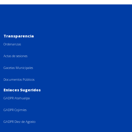
Transparencia
Ordenanzas
Actas de sesiones
Gacetas Municipales
Documentos Públicos
Enlaces Sugeridos
GADPR Atahualpa
GADPR Cojimíes
GADPR Diez de Agosto