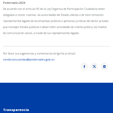
Pedernales 2024
De acuerdo con el artículo 90 de la Ley Orgánica de Participación Ciudadana están
obligados a rendir cuentas: las autoridades del Estado, electas o de libre remoción,
representantes legales de las empresas públicas o personas jurídicas del sector privado
que manejen fondos públicos o desarrollen actividades de interés público, los medios
de comunicación social, a través de sus representantes legales.
Por favor sus sugerencias y comentarios dirigirlos al email:
rendicioncuentas@pedernales.gob.ec
Transparencia