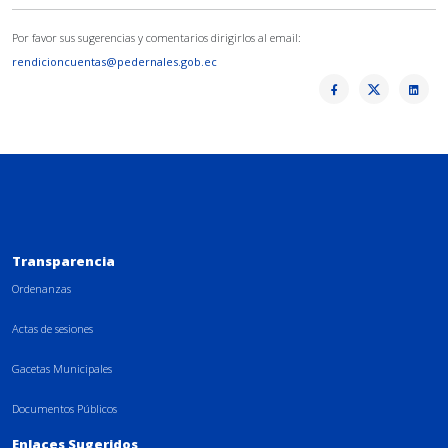
Por favor sus sugerencias y comentarios dirigirlos al email:
rendicioncuentas@pedernales.gob.ec
Transparencia
Ordenanzas
Actas de sesiones
Gacetas Municipales
Documentos Públicos
Enlaces Sugeridos