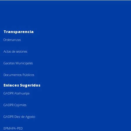
Transparencia
Ordenanzas
Actas de sesiones
Gacetas Municipales
Documentos Públicos
Enlaces Sugeridos
GADPR Atahualpa
GADPR Cojimíes
GADPR Diez de Agosto
EPMAPA-PED