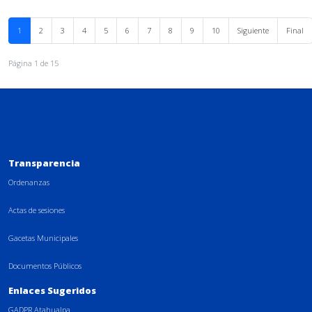
1
2
3
4
5
6
7
8
9
10
Siguiente
Final
Página 1 de 15
Transparencia
Ordenanzas
Actas de sesiones
Gacetas Municipales
Documentos Públicos
Enlaces Sugeridos
GADPR Atahualpa