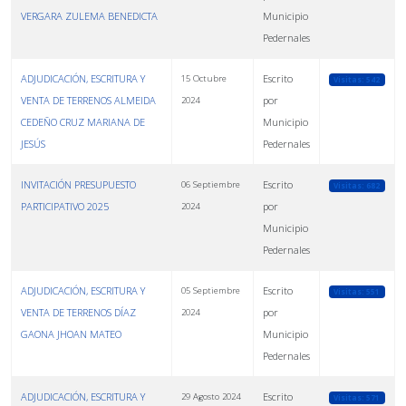
VERGARA ZULEMA BENEDICTA
Municipio
Pedernales
ADJUDICACIÓN, ESCRITURA Y
Escrito
15 Octubre
Visitas: 542
VENTA DE TERRENOS ALMEIDA
por
2024
CEDEÑO CRUZ MARIANA DE
Municipio
JESÚS
Pedernales
INVITACIÓN PRESUPUESTO
Escrito
06 Septiembre
Visitas: 682
PARTICIPATIVO 2025
por
2024
Municipio
Pedernales
ADJUDICACIÓN, ESCRITURA Y
Escrito
05 Septiembre
Visitas: 551
VENTA DE TERRENOS DÍAZ
por
2024
GAONA JHOAN MATEO
Municipio
Pedernales
ADJUDICACIÓN, ESCRITURA Y
Escrito
29 Agosto 2024
Visitas: 571