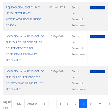
ADJUDICACIÓN, ESCRITURA Y
Escrito
05 Junio 2024
Visitas: 645
VENTA DE TERRENOS
por
MOSTRENCOS FIDEL RUPERTO
Municipio
GORDON
Pedernales
INVITACIÓN A LA RENDICIÓN DE
Escrito
15 Mayo 2024
Visitas: 639
CUENTAS DE LOS CONCEJALES
por
DEL PERIODO 2023 DEL
Municipio
GOBIERNO MUNICIPAL DE
Pedernales
PEDERNALES
INVITACIÓN A LA RENDICIÓN DE
Escrito
10 Mayo 2024
Visitas: 793
CUENTAS DEL PERIODO 2023
por
DEL GOBIERNO MUNICIPAL DE
Municipio
PEDERNALES
Pedernales
Página
Inicio
Anterior
3
4
5
6
7
8
9
10
11
8 de