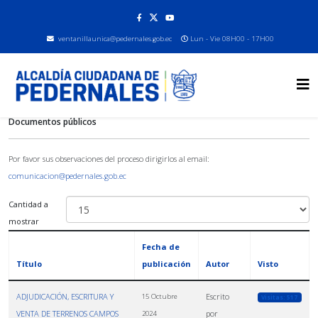
ventanillaunica@pedernales.gob.ec
Lun - Vie 08H00 - 17H00
Documentos públicos
Por favor sus observaciones del proceso dirigirlos al email:
comunicacion@pedernales.gob.ec
Cantidad a
mostrar
Fecha de
Título
publicación
Autor
Visto
ADJUDICACIÓN, ESCRITURA Y
Escrito
15 Octubre
Visitas: 517
VENTA DE TERRENOS CAMPOS
por
2024