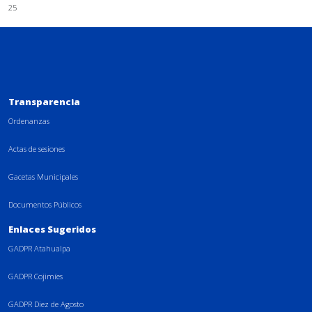
25
Transparencia
Ordenanzas
Actas de sesiones
Gacetas Municipales
Documentos Públicos
Enlaces Sugeridos
GADPR Atahualpa
GADPR Cojimíes
GADPR Diez de Agosto