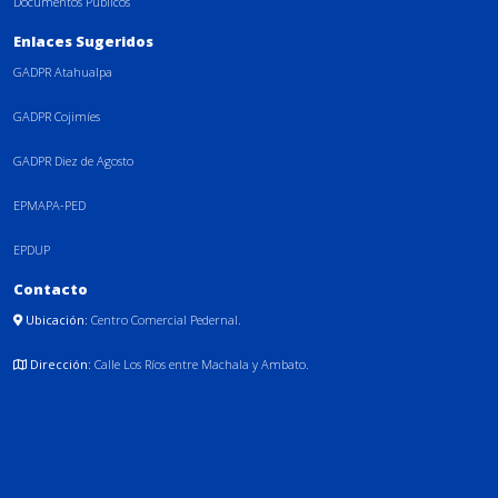
Documentos Públicos
Enlaces Sugeridos
GADPR Atahualpa
GADPR Cojimíes
GADPR Diez de Agosto
EPMAPA-PED
EPDUP
Contacto
Ubicación:
Centro Comercial Pedernal.
Dirección:
Calle Los Ríos entre Machala y Ambato.