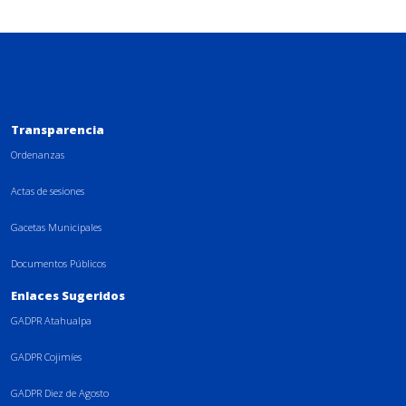
Transparencia
Ordenanzas
Actas de sesiones
Gacetas Municipales
Documentos Públicos
Enlaces Sugeridos
GADPR Atahualpa
GADPR Cojimíes
GADPR Diez de Agosto