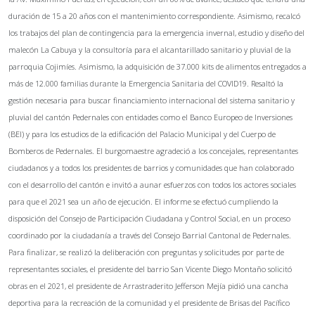
duración de 15 a 20 años con el mantenimiento correspondiente. Asimismo, recalcó
los trabajos del plan de contingencia para la emergencia invernal, estudio y diseño del
malecón La Cabuya y la consultoría para el alcantarillado sanitario y pluvial de la
parroquia Cojimíes. Asimismo, la adquisición de 37.000 kits de alimentos entregados a
más de 12.000 familias durante la Emergencia Sanitaria del COVID19. Resaltó la
gestión necesaria para buscar financiamiento internacional del sistema sanitario y
pluvial del cantón Pedernales con entidades como el Banco Europeo de Inversiones
(BEI) y para los estudios de la edificación del Palacio Municipal y del Cuerpo de
Bomberos de Pedernales. El burgomaestre agradeció a los concejales, representantes
ciudadanos y a todos los presidentes de barrios y comunidades que han colaborado
con el desarrollo del cantón e invitó a aunar esfuerzos con todos los actores sociales
para que el 2021 sea un año de ejecución. El informe se efectuó cumpliendo la
disposición del Consejo de Participación Ciudadana y Control Social, en un proceso
coordinado por la ciudadanía a través del Consejo Barrial Cantonal de Pedernales.
Para finalizar, se realizó la deliberación con preguntas y solicitudes por parte de
representantes sociales, el presidente del barrio San Vicente Diego Montaño solicitó
obras en el 2021, el presidente de Arrastraderito Jefferson Mejía pidió una cancha
deportiva para la recreación de la comunidad y el presidente de Brisas del Pacífico