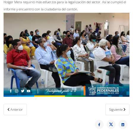
Holger Mera requirió más esfuerzos para la legalización del sector. Así se cumplió el
informe y encuentro con la ciudadanía del cantón.
Artículo anterior: Elección de la reina de Pedernales 2022-2023
Artículo siguien
Anterior
Siguiente