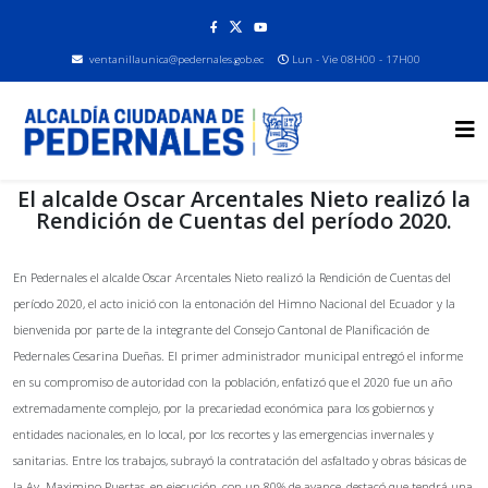
ventanillaunica@pedernales.gob.ec
Lun - Vie 08H00 - 17H00
El alcalde Oscar Arcentales Nieto realizó la
Rendición de Cuentas del período 2020.
En Pedernales el alcalde Oscar Arcentales Nieto realizó la Rendición de Cuentas del
período 2020, el acto inició con la entonación del Himno Nacional del Ecuador y la
bienvenida por parte de la integrante del Consejo Cantonal de Planificación de
Pedernales Cesarina Dueñas. El primer administrador municipal entregó el informe
en su compromiso de autoridad con la población, enfatizó que el 2020 fue un año
extremadamente complejo, por la precariedad económica para los gobiernos y
entidades nacionales, en lo local, por los recortes y las emergencias invernales y
sanitarias. Entre los trabajos, subrayó la contratación del asfaltado y obras básicas de
la Av. Maximino Puertas, en ejecución, con un 80% de avance, destacó que tendrá una