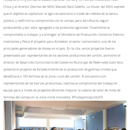
Chica y al director Distrital del MAG Manabí Raúl Cedeño. La titular del MAG expresó
que el objetivo es capitalizar al agro ecuatoriano a través de créditos de la banca
pública, y reafirmó su compromiso con el campo, para tecnificarlo, seguir
produciendo y dar valor agregado a los productos agrícolas. Finalmente se
comprometió a trabajar y a entregar al Ministerio de Producción, Comercio Exterior,
Inversiones y Pesca el proyecto para fortalecer al sector camaronero, uno de los
principales generadores de divisas en el país. En la cita, varios proyectos fueron
presentados por representantes de los sectores productivos del cantón, asimismo el
director de Desarrollo Comunitario del Gobierno Municipal de Pedernales Galo Vera
presentó el proyecto de fortalecimiento de la producción de gallinas criollas que
beneficiará a 100 familias de la zona rural del cantón. El encuentro con
representantes de las fuerzas productivas, reactiva el compromiso del trabajo en
equipo para a través de proyectos eficientes mejorar la cadena de valor de miles de
familias del campo en la zona norte manabita. #TrabajamosJuntoATi.