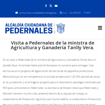
ventanillaunica@pedernales.gob.ec
Lun - Vie 08H00 - 17H00
Visita a Pedernales de la ministra de
Agricultura y Ganadería Tanlly Vera.
En la visita a Pedernales de la ministra de Agricultura y Ganadería Tanlly Vera, el
alcalde Oscar Arcentales Nieto solicitó fortalecer el convenio para entregar más
escrituras en el proyecto de legalización de tierras de los pequeños productores.
Mencionó que sin ser competencia municipal proporcionó 120.000 plantas de cacao
en la jurisdicción y le entregó el proyecto para el laboratorio patológico biomolecular
PCR para camarones en Pedernales. La secretaria de Estado indicó que Pedernales y
Manabí merecen mucho más, presentó dentro de su equipo de trabajo, al
subsecretario de Producción Agrícola Juan Carlos Cedeño, al subsecretario Producción
Pecuaria Jimmy Jumbo, al subsecretario de Tierras y Territorios Ancestrales Pavel