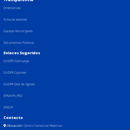
Ordenanzas
Actas de sesiones
Gacetas Municipales
Documentos Públicos
Enlaces Sugeridos
GADPR Atahualpa
GADPR Cojimíes
GADPR Diez de Agosto
EPMAPA-PED
EPDUP
Contacto
Ubicación:
Centro Comercial Pedernal.