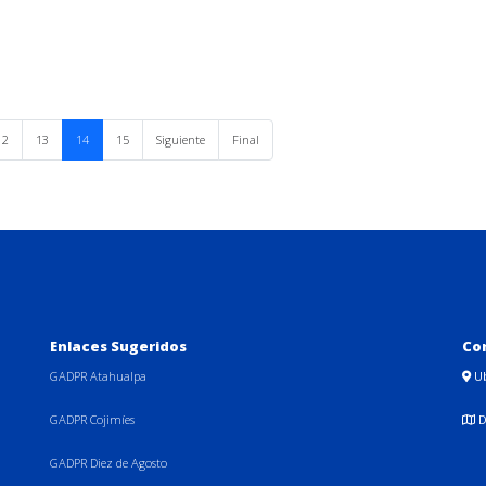
12
13
14
15
Siguiente
Final
Enlaces Sugeridos
Co
GADPR Atahualpa
U
GADPR Cojimíes
D
GADPR Diez de Agosto