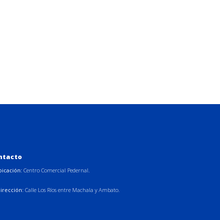
ntacto
bicación:
Centro Comercial Pedernal.
irección:
Calle Los Ríos entre Machala y Ambato.