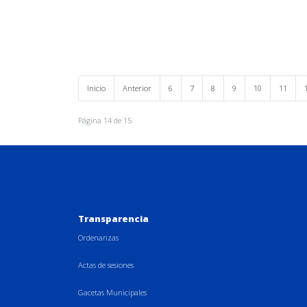
Inicio
Anterior
6
7
8
9
10
11
Página 14 de 15
Transparencia
Ordenanzas
Actas de sesiones
Gacetas Municipales