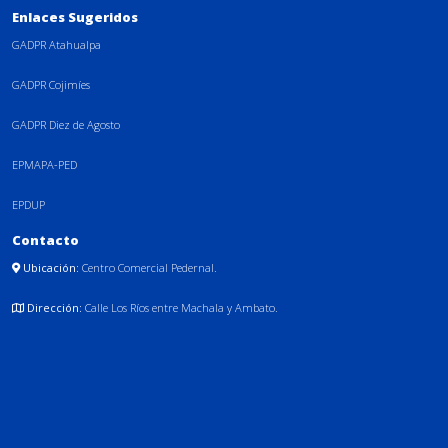
Enlaces Sugeridos
GADPR Atahualpa
GADPR Cojimíes
GADPR Diez de Agosto
EPMAPA-PED
EPDUP
Contacto
Ubicación:
Centro Comercial Pedernal.
Dirección:
Calle Los Ríos entre Machala y Ambato.