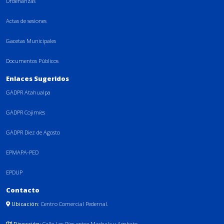
Ordenanzas
Actas de sesiones
Gacetas Municipales
Documentos Públicos
Enlaces Sugeridos
GADPR Atahualpa
GADPR Cojimíes
GADPR Diez de Agosto
EPMAPA-PED
EPDUP
Contacto
Ubicación:
Centro Comercial Pedernal.
Dirección:
Calle Los Ríos entre Machala y Ambato.