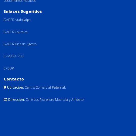
Documentos Públicos
Enlaces Sugeridos
GADPR Atahualpa
GADPR Cojimíes
GADPR Diez de Agosto
EPMAPA-PED
EPDUP
Contacto
Ubicación:
Centro Comercial Pedernal.
Dirección:
Calle Los Ríos entre Machala y Ambato.