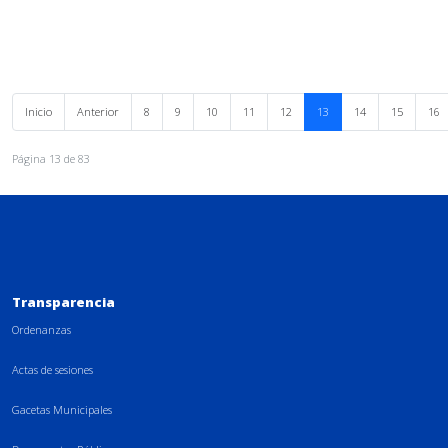
Inicio
Anterior
8
9
10
11
12
13
14
15
16
Página 13 de 83
Transparencia
Ordenanzas
Actas de sesiones
Gacetas Municipales