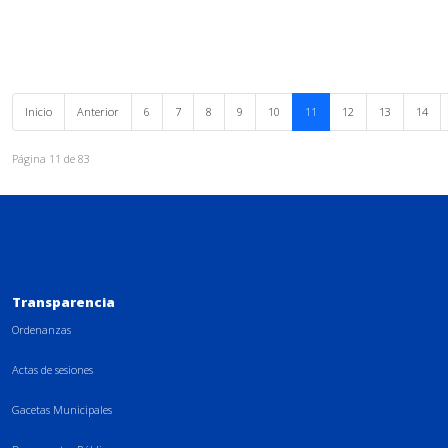
Inicio
Anterior
6
7
8
9
10
11
12
13
14
Página 11 de 83
Transparencia
Ordenanzas
Actas de sesiones
Gacetas Municipales