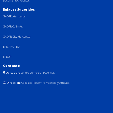
Documentos Públicos
Enlaces Sugeridos
GADPR Atahualpa
GADPR Cojimíes
GADPR Diez de Agosto
EPMAPA-PED
EPDUP
Contacto
Ubicación:
Centro Comercial Pedernal.
Dirección:
Calle Los Ríos entre Machala y Ambato.