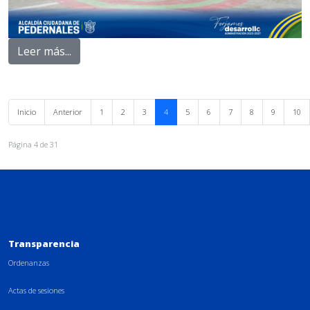
Leer más...
Inicio
Anterior
1
2
3
4
5
6
7
8
9
10
Página 4 de 31
Transparencia
Ordenanzas
Actas de sesiones