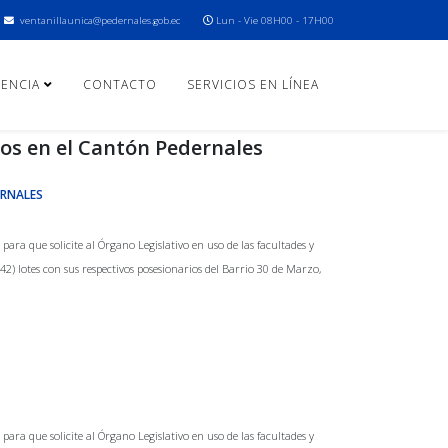
ventanillaunica@pedernales.gob.ec
Lun - Vie 08H00 - 17H00
ENCIA
CONTACTO
SERVICIOS EN LÍNEA
os en el Cantón Pedernales
ERNALES
a que solicite al Órgano Legislativo en uso de las facultades y
2) lotes con sus respectivos posesionarios del Barrio 30 de Marzo,
a que solicite al Órgano Legislativo en uso de las facultades y