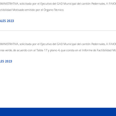
STRATIVA, solicitada por el Ejecutivo del GAD Municipal del cantón Pedernales, A FAVOR de
ctibilidad Motivado emitido por el Órgano Técnico.
ALES 2023
STRATIVA, solicitada por el Ejecutivo del GAD Municipal del cantón Pedernales, A FAVOR d
área verde, de acuerdo con al Tabla 17 y plano 4, que consta en el Informe de Factibilidad M
LES 2023
DEL GOBIERNO AUTÓNOMO DESCENTRALIZADO