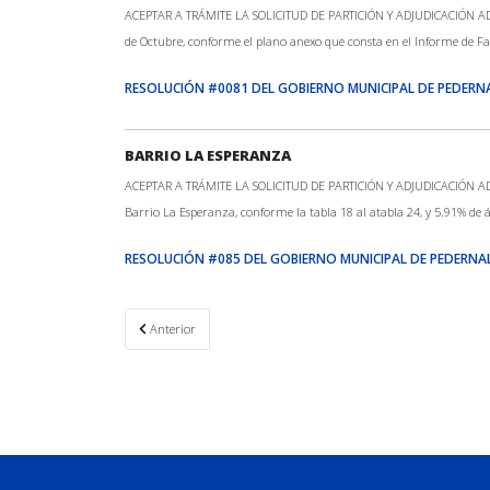
ACEPTAR A TRÁMITE LA SOLICITUD DE PARTICIÓN Y ADJUDICACIÓN ADMINI
de Octubre, conforme el plano anexo que consta en el Informe de Fa
RESOLUCIÓN #0081 DEL GOBIERNO MUNICIPAL DE PEDERN
BARRIO LA ESPERANZA
ACEPTAR A TRÁMITE LA SOLICITUD DE PARTICIÓN Y ADJUDICACIÓN ADMINI
Barrio La Esperanza, conforme la tabla 18 al atabla 24, y 5.91% de 
RESOLUCIÓN #085 DEL GOBIERNO MUNICIPAL DE PEDERNA
Artículo anterior: POSESIÓN DEL NUEVO CONCEJO 2023-2027 
Anterior