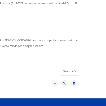
 once (11) LOTES, con sus respectivos posesionarios del Barrio 28
e NOVENTA YOCHO (98) lotes, con sus respectivos posesionarios del
otivado emitido por el Organo Técnico.
Artículo siguiente: El alcalde Oscar 
Siguiente