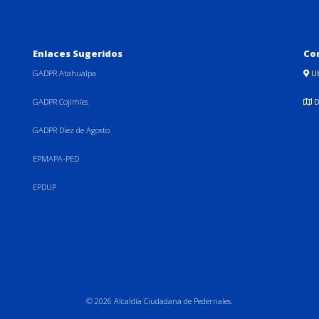
Enlaces Sugeridos
Co
GADPR Atahualpa
U
GADPR Cojimíes
D
GADPR Diez de Agosto
EPMAPA-PED
EPDUP
© 2026 Alcaldía Ciudadana de Pedernales.