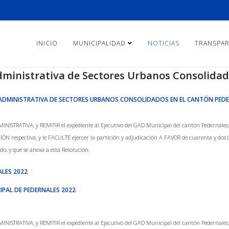
INICIO
MUNICIPALIDAD
NOTICIAS
TRANSPAR
Administrativa de Sectores Urbanos Consolidad
N ADMINISTRATIVA DE SECTORES URBANOS CONSOLIDADOS EN EL CANTÓN PED
RATIVA, y REMITIR el expediente al Ejecutivo del GAD Municipal del cantón Pedernales, par
ÓN respectiva, y le FACULTE ejercer la partición y adjudicación A FAVOR de cuarenta y dos (4
o, y que se anexa a esta Resolución.
ALES 2022
IPAL DE PEDERNALES 2022
RATIVA, y REMITIR el expediente al Ejecutivo del GAD Municipal del cantón Pedernales, par