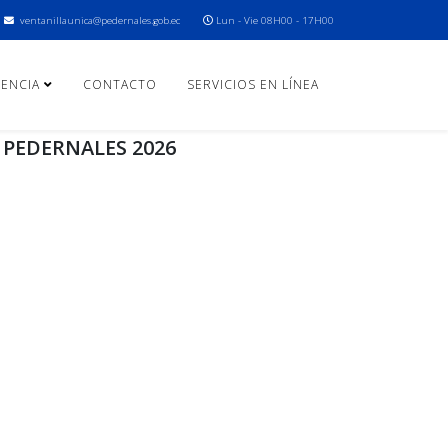
ventanillaunica@pedernales.gob.ec
Lun - Vie 08H00 - 17H00
ENCIA
CONTACTO
SERVICIOS EN LÍNEA
 PEDERNALES 2026