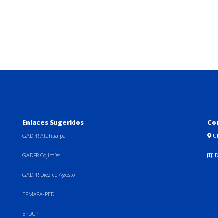
Enlaces Sugeridos
Co
GADPR Atahualpa
U
GADPR Cojimíes
D
GADPR Diez de Agosto
EPMAPA-PED
EPDUP