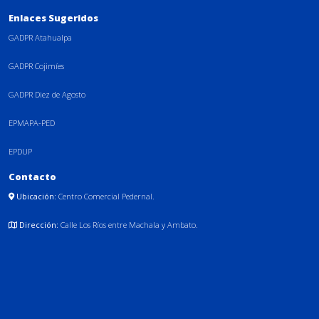
Enlaces Sugeridos
GADPR Atahualpa
GADPR Cojimíes
GADPR Diez de Agosto
EPMAPA-PED
EPDUP
Contacto
Ubicación:
Centro Comercial Pedernal.
Dirección:
Calle Los Ríos entre Machala y Ambato.