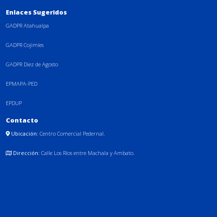
Enlaces Sugeridos
GADPR Atahualpa
GADPR Cojimíes
GADPR Diez de Agosto
EPMAPA-PED
EPDUP
Contacto
Ubicación:
Centro Comercial Pedernal.
Dirección:
Calle Los Ríos entre Machala y Ambato.