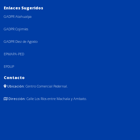
Enlaces Sugeridos
GADPR Atahualpa
GADPR Cojimíes
GADPR Diez de Agosto
EPMAPA-PED
EPDUP
Contacto
Ubicación:
Centro Comercial Pedernal.
Dirección:
Calle Los Ríos entre Machala y Ambato.