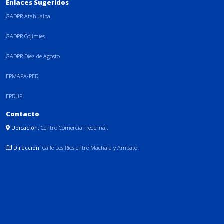
Enlaces Sugeridos
GADPR Atahualpa
GADPR Cojimíes
GADPR Diez de Agosto
EPMAPA-PED
EPDUP
Contacto
Ubicación:
Centro Comercial Pedernal.
Dirección:
Calle Los Ríos entre Machala y Ambato.