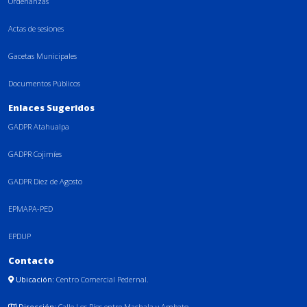
Ordenanzas
Actas de sesiones
Gacetas Municipales
Documentos Públicos
Enlaces Sugeridos
GADPR Atahualpa
GADPR Cojimíes
GADPR Diez de Agosto
EPMAPA-PED
EPDUP
Contacto
Ubicación:
Centro Comercial Pedernal.
Dirección:
Calle Los Ríos entre Machala y Ambato.