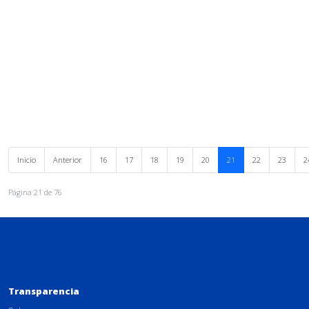
Inicio
Anterior
16
17
18
19
20
21
22
23
2
Página 21 de 76
Transparencia