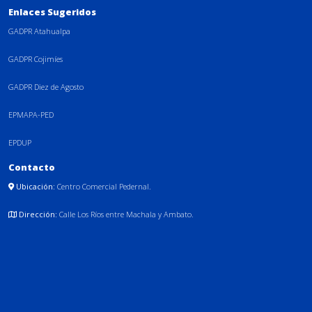
Enlaces Sugeridos
GADPR Atahualpa
GADPR Cojimíes
GADPR Diez de Agosto
EPMAPA-PED
EPDUP
Contacto
Ubicación:
Centro Comercial Pedernal.
Dirección:
Calle Los Ríos entre Machala y Ambato.