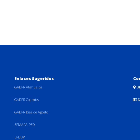
Enlaces Sugeridos
Co
GADPR Atahualpa
U
GADPR Cojimíes
D
GADPR Diez de Agosto
EPMAPA-PED
EPDUP