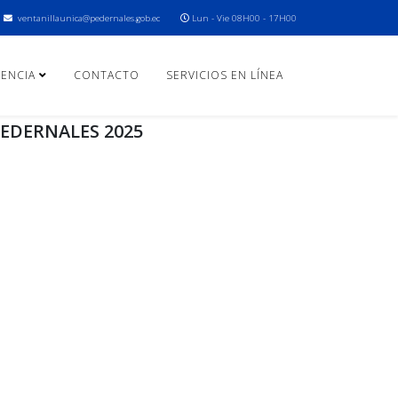
ventanillaunica@pedernales.gob.ec
Lun - Vie 08H00 - 17H00
ENCIA
CONTACTO
SERVICIOS EN LÍNEA
PEDERNALES 2025