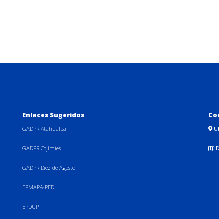
Enlaces Sugeridos
Co
GADPR Atahualpa
U
GADPR Cojimíes
D
GADPR Diez de Agosto
EPMAPA-PED
EPDUP