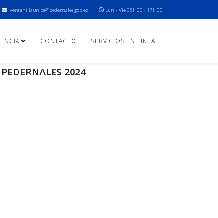
ventanillaunica@pedernales.gob.ec
Lun - Vie 08H00 - 17H00
ENCIA
CONTACTO
SERVICIOS EN LÍNEA
 PEDERNALES 2024