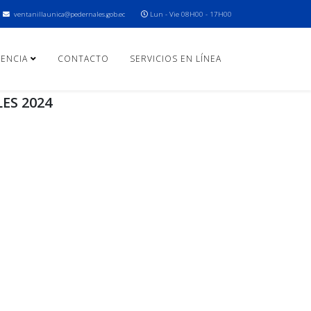
ventanillaunica@pedernales.gob.ec
Lun - Vie 08H00 - 17H00
ENCIA
CONTACTO
SERVICIOS EN LÍNEA
ES 2024