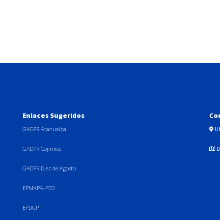
Enlaces Sugeridos
Co
GADPR Atahualpa
U
GADPR Cojimíes
D
GADPR Diez de Agosto
EPMAPA-PED
EPDUP