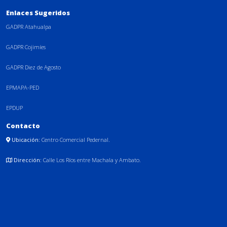
Enlaces Sugeridos
GADPR Atahualpa
GADPR Cojimíes
GADPR Diez de Agosto
EPMAPA-PED
EPDUP
Contacto
Ubicación:
Centro Comercial Pedernal.
Dirección:
Calle Los Ríos entre Machala y Ambato.