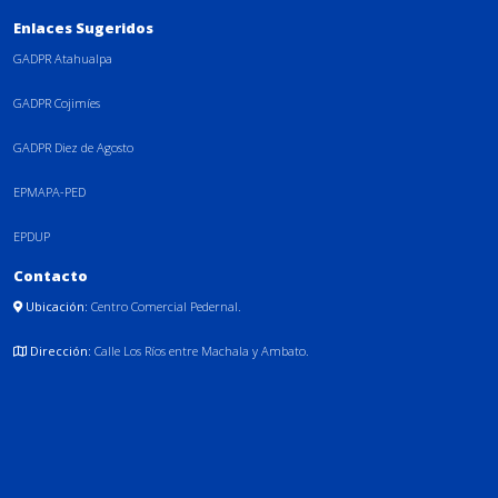
Enlaces Sugeridos
GADPR Atahualpa
GADPR Cojimíes
GADPR Diez de Agosto
EPMAPA-PED
EPDUP
Contacto
Ubicación:
Centro Comercial Pedernal.
Dirección:
Calle Los Ríos entre Machala y Ambato.