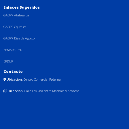
Enlaces Sugeridos
GADPR Atahualpa
GADPR Cojimíes
GADPR Diez de Agosto
EPMAPA-PED
EPDUP
Contacto
Ubicación:
Centro Comercial Pedernal.
Dirección:
Calle Los Ríos entre Machala y Ambato.