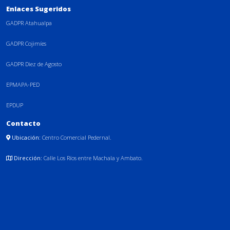
Enlaces Sugeridos
GADPR Atahualpa
GADPR Cojimíes
GADPR Diez de Agosto
EPMAPA-PED
EPDUP
Contacto
Ubicación:
Centro Comercial Pedernal.
Dirección:
Calle Los Ríos entre Machala y Ambato.