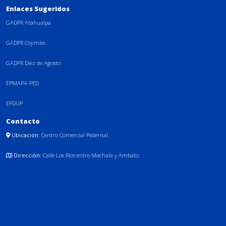
Enlaces Sugeridos
GADPR Atahualpa
GADPR Cojimíes
GADPR Diez de Agosto
EPMAPA-PED
EPDUP
Contacto
Ubicación:
Centro Comercial Pedernal.
Dirección:
Calle Los Ríos entre Machala y Ambato.