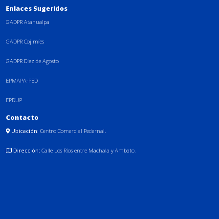
Enlaces Sugeridos
GADPR Atahualpa
GADPR Cojimíes
GADPR Diez de Agosto
EPMAPA-PED
EPDUP
Contacto
Ubicación:
Centro Comercial Pedernal.
Dirección:
Calle Los Ríos entre Machala y Ambato.